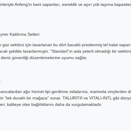
örleriyle Anfeng'in bant sapanları, esneklik ve aşırı yük taşıma kapasites
.
yner Kaldırma Setleri:
ve gaz sektörü için tasarlanan bu dört bacaklı preslenmiş tel halat sapa
ak şekilde tasarlanmıştır. "Standart"ın asla yeterli olmadığı bir sektörd
 deniz güvenliği düzenlemelerine uyumu sağlar.
:
i kancalardan ağır hizmet tipi gerdirme vidalarına, manivela vinçlerde
çin "tek duraklı bir mağaza" sunar. TALURIT® ve VITALI-INTL gibi dünya
lleri, kaliteye olan bağlılıklarını daha da vurgulamaktadır.