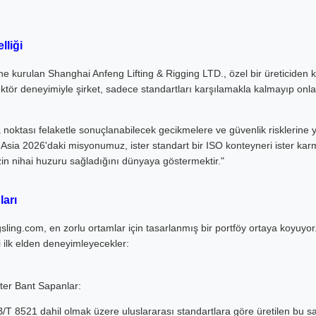
lliği
erine kurulan Shanghai Anfeng Lifting & Rigging LTD., özel bir üreticiden
 sektör deneyimiyle şirket, sadece standartları karşılamakla kalmayıp onl
 noktası felaketle sonuçlanabilecek gecikmelere ve güvenlik risklerine y
l Asia 2026'daki misyonumuz, ister standart bir ISO konteyneri ister kar
zin nihai huzuru sağladığını dünyaya göstermektir."
ları
sling.com, en zorlu ortamlar için tasarlanmış bir portföy ortaya koyuyor.
i ilk elden deneyimleyecekler:
er Bant Sapanlar:
T 8521 dahil olmak üzere uluslararası standartlara göre üretilen bu sa