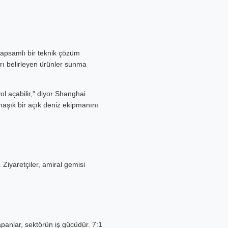
 kapsamlı bir teknik çözüm
arı belirleyen ürünler sunma
ol açabilir," diyor Shanghai
maşık bir açık deniz ekipmanını
 Ziyaretçiler, amiral gemisi
panlar, sektörün iş gücüdür. 7:1