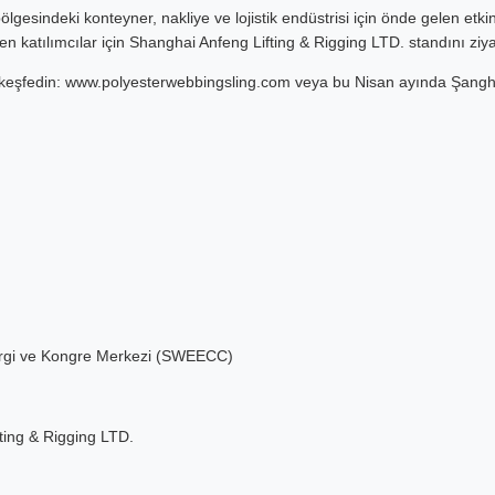
lgesindeki konteyner, nakliye ve lojistik endüstrisi için önde gelen etkinli
en katılımcılar için Shanghai Anfeng Lifting & Rigging LTD. standını ziya
keşfedin:
www.polyesterwebbingsling.com
veya bu Nisan ayında Şangha
rgi ve Kongre Merkezi (SWEECC)
fting & Rigging LTD.