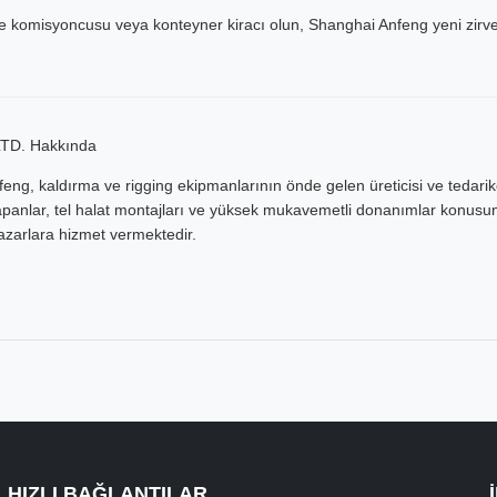
liye komisyoncusu veya konteyner kiracı olun, Shanghai Anfeng yeni zi
 LTD. Hakkında
g, kaldırma ve rigging ekipmanlarının önde gelen üreticisi ve tedarikçis
sapanlar, tel halat montajları ve yüksek mukavemetli donanımlar konu
zarlara hizmet vermektedir.
HIZLI BAĞLANTILAR