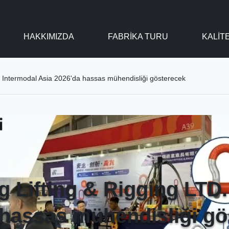
HAKKIMIZDA
FABRIKA TURU
KALIT
. Intermodal Asia 2026'da hassas mühendisliği gösterecek
 Lifting & Rigging LTD.
 hassas mühendisliği gö