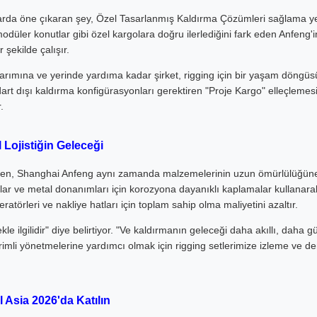
zarda öne çıkaran şey, Özel Tasarlanmış Kaldırma Çözümleri sağlama ye
odüler konutlar gibi özel kargolara doğru ilerlediğini fark eden Anfeng'in
 şekilde çalışır.
arımına ve yerinde yardıma kadar şirket, rigging için bir yaşam döngüsü
andart dışı kaldırma konfigürasyonları gerektiren "Proje Kargo" elleçlemes
.
l Lojistiğin Geleceği
lerken, Shanghai Anfeng aynı zamanda malzemelerinin uzun ömürlülüğüne
ar ve metal donanımları için korozyona dayanıklı kaplamalar kullanara
ratörleri ve nakliye hatları için toplam sahip olma maliyetini azaltır.
le ilgilidir" diye belirtiyor. "Ve kaldırmanın geleceği daha akıllı, daha g
erimli yönetmelerine yardımcı olmak için rigging setlerimize izleme ve de
 Asia 2026'da Katılın