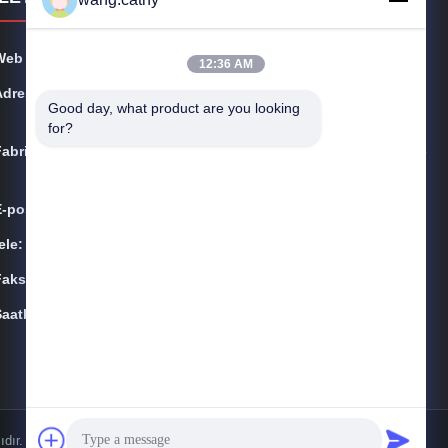
Web sitesi:
polyesterwebbingsling.com
12:36 AM
Adres:
Oda 1008, Blok A, No. 18 Taolin Yolu, Pudong Yeni Böl
Good day, what product are you looking 
gesi, Şanghay, Çin.
for?
Fabrika:
No 1565, Fengzhi Yolu, Fengcheng Şehri, Fengxian Bö
lgesi, Şangay, Çin.
E-posta:
info@anfeng-chain.com
ele:
+86-21-13802941278
Faks:
+86-21-61766112
aatler:
9:00-18:00
dır.