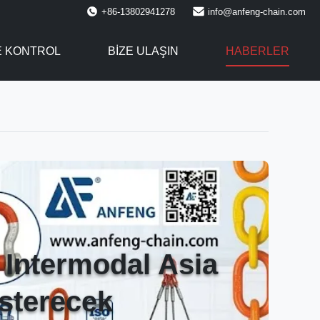
+86-13802941278
info@anfeng-chain.com
E KONTROL
BIZE ULAŞIN
HABERLER
 Intermodal Asia
sterecek