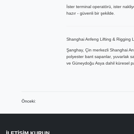
İster terminal operatörü, ister nak
hazır - güvenli bir şekilde.
Shanghai Anfeng Lifting & Rigging
Şanghay, Çin merkezli Shanghai Anfen
polyester bant sapanlar, yuvarlak 
ve Güneydoğu Asya dahil küresel pa
Önceki:
İLETIŞIM KURUN