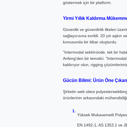
göstermek için bir platform.
Yirmi Yıllık Kaldırma Mükemme
Güvenlik ve güvenilirlik ilkeleri üz
sağlayıcısına evrildi. 20 yılı aşkın
konusunda bir itibar oluşturdu.
"Intermodal sektöründe, tek bir hata
Anfeng'den bir temsilci. "Intermoda
kaldırıyor olun, rigging çözümlerimi
Gücün Bilimi: Ürün Öne Çıkan
Şirketin web sitesi polyesterwebbing
ürünlerinin arkasındaki mühendisliğ
Yüksek Mukavemetli Polyest
EN 1492-1, AS 1353.1 ve JB/