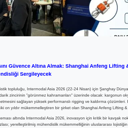
2026/04/30
ını Güvence Altına Almak: Shanghai Anfeng Lifting 
disliği Sergileyecek
stik topluluğu, Intermodal Asia 2026 (22-24 Nisan) için Şanghay Düny
rik zincirinin "görünmez kahramanları" üzerinde olacak: kargonun okya
etmesini sağlayan yüksek performanslı rigging ve kaldırma çözümleri. Bu
iki on yıldır mükemmelleştiren bir şirket olan Shanghai Anfeng Lifting &
eması altında Intermodal Asia 2026, inovasyon için kritik bir kavşak no
lası; yerelleştirilmiş mühendislik mükemmelliğinin uluslararası lojistiğin z