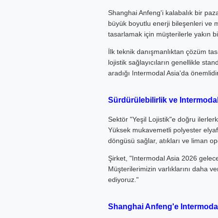
Shanghai Anfeng'i kalabalık bir pa
büyük boyutlu enerji bileşenleri ve m
tasarlamak için müşterilerle yakın bir
İlk teknik danışmanlıktan çözüm tas
lojistik sağlayıcıların genellikle st
aradığı Intermodal Asia'da önemlidir
Sürdürülebilirlik ve Intermoda
Sektör "Yeşil Lojistik"e doğru iler
Yüksek mukavemetli polyester elyafl
döngüsü sağlar, atıkları ve liman ope
Şirket, "Intermodal Asia 2026 gelecek
Müşterilerimizin varlıklarını daha v
ediyoruz."
Shanghai Anfeng'e Intermodal