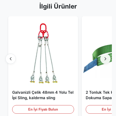
İlgili Ürünler
Galvanizli Çelik 48mm 4 Yolu Tel
2 Tonluk Tek Kat
İpi Sling, kaldırma sling
Dokuma Sapan, 
Kaldırma Sapanl
En İyi Fiyatı Bulun
En İyi Fi