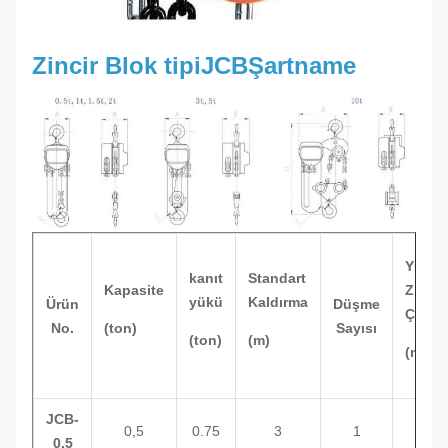
Zincir Blok tipi
JCB
Şartname
Yük
kanıt
Standart
Kapasite
Zinciri
yükü
Kaldırma
Ürün
Düşme
Çapı
No.
(ton)
Sayısı
(ton)
(
m)
(mm)
JCB-
0,5
0.75
3
1
6
0.5