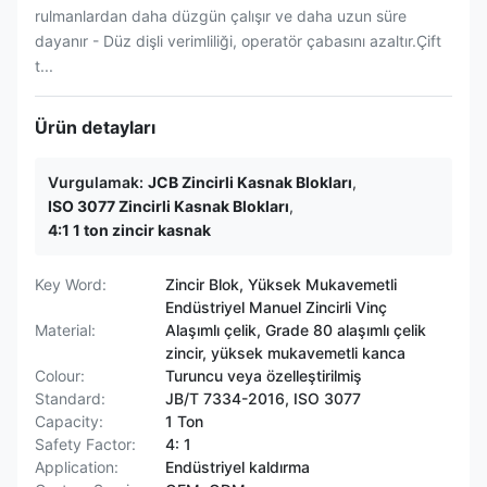
rulmanlardan daha düzgün çalışır ve daha uzun süre
dayanır - Düz dişli verimliliği, operatör çabasını azaltır.Çift
t...
Ürün detayları
Vurgulamak:
JCB Zincirli Kasnak Blokları
,
ISO 3077 Zincirli Kasnak Blokları
,
4:1 1 ton zincir kasnak
Key Word:
Zincir Blok, Yüksek Mukavemetli
Endüstriyel Manuel Zincirli Vinç
Material:
Alaşımlı çelik, Grade 80 alaşımlı çelik
zincir, yüksek mukavemetli kanca
Colour:
Turuncu veya özelleştirilmiş
Standard:
JB/T 7334-2016, ISO 3077
Capacity:
1 Ton
Safety Factor:
4: 1
Application:
Endüstriyel kaldırma