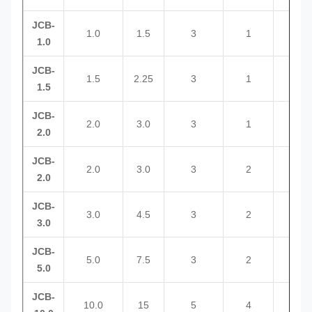
JCB-
1.0
1.5
3
1
6
1.0
JCB-
1.5
2.25
3
1
8
1.5
JCB-
2.0
3.0
3
1
8
2.0
JCB-
2.0
3.0
3
2
6
2.0
JCB-
3.0
4.5
3
2
8
3.0
JCB-
5.0
7.5
3
2
10
5.0
JCB-
10.0
15
5
4
10