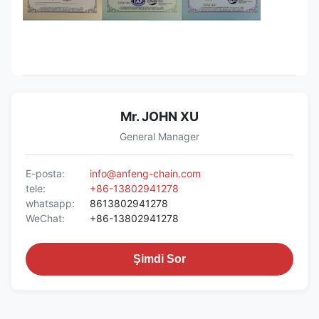
Mr. JOHN XU
General Manager
E-posta:
info@anfeng-chain.com
tele:
+86-13802941278
whatsapp:
8613802941278
WeChat:
+86-13802941278
Şimdi Sor