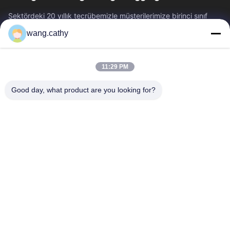
Sektördeki 20 yıllık tecrübemizle müşterilerimize birinci sınıf
kaldırma ve arma ürünleri ve özel tasarım kaldırma çözümleri
wang.cathy
sunuyoruz.
Hızlı Bağlantılar
11:29 PM
Ev
Ürün:% S
Videolar
Hakkımızda
Good day, what product are you looking for?
Fabrika Turu
Kalite Kontrol
Bize Ulaşın
Haberler
Vakalar
Bize Ulaşın
0086-21-13802941278
0086-21-61766112
info@anfeng-chain.com