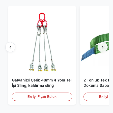
Galvanizli Çelik 48mm 4 Yolu Tel
2 Tonluk Tek Kat
İpi Sling, kaldırma sling
Dokuma Sapan, 
Kaldırma Sapanl
En İyi Fiyatı Bulun
En İyi Fi