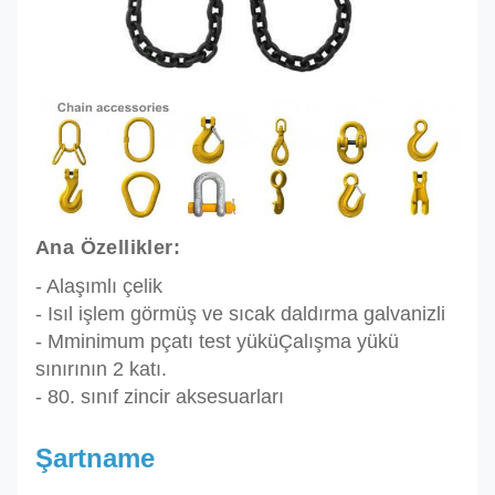
Ana Özellikler:
- Alaşımlı çelik
- Isıl işlem görmüş ve sıcak daldırma galvanizli
- M
minimum p
çatı test yükü
Çalışma yükü
sınırının 2 katı.
- 80. sınıf zincir aksesuarları
Şartname