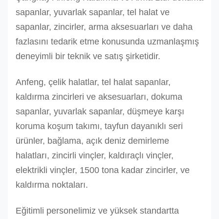
sapanlar, yuvarlak sapanlar, tel halat ve
18
10
8
40
16
sapanlar, zincirler, arma aksesuarları ve daha
fazlasını tedarik etme konusunda uzmanlaşmış
19
11.3
9
45.2
18
deneyimli bir teknik ve satış şirketidir.
20
12.5
10
50
20
Anfeng, çelik halatlar, tel halat sapanlar,
22
15
12
60
24
kaldırma zincirleri ve aksesuarları, dokuma
24
18
14.4
72
28.8
sapanlar, yuvarlak sapanlar, düşmeye karşı
koruma koşum takımı, tayfun dayanıklı seri
26
21.3
17
85.2
34.1
ürünler, bağlama, açık deniz demirleme
30
28.2
22.6
112.8
45.1
halatları, zincirli vinçler, kaldıraçlı vinçler,
elektrikli vinçler, 1500 tona kadar zincirler, ve
32
32.1
25.6
128,4
51.3
kaldırma noktaları.
34
36.2
28.9
144.8
57.9
Eğitimli personelimiz ve yüksek standartta
36
40
32
160
64