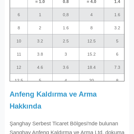
= 1.0
0.8
= 4.0
1.4
6
1
0,8
4
1.6
8
2
1.6
8
3.2
10
3.2
2.5
12.5
5
11
3.8
3
15.2
6
12
4.6
3.6
18.4
7.3
12.5
5
4
20
8
Anfeng Kaldırma ve Arma
13
5.3
4.2
21.2
8.4
Hakkında
14
6.2
5
24.8
9.9
15
7
5.6
28
11.2
Şanghay Serbest Ticaret Bölgesi'nde bulunan
Şanghay Anfeng Kaldırma ve Arma Ltd. dokuma
16
8
6.4
32
12.8