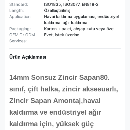
Standard:
ISO1835, ISO3077, EN818-2
Length:
Özelleştirilmiş
Application:
Havai kaldırma uygulaması, endüstriyel
kaldırma, ağır kaldırma
Packaging:
Karton + palet, ahşap kutu veya özel
OEM Or ODM
Evet, istek üzerine
Services:
Ürün Açıklaması
14mm Sonsuz Zincir Sapan
80.
sınıf
, çift halka, zincir aksesuarlı,
Zincir Sapan A
montaj,
havai
kaldırma ve endüstriyel ağır
kaldırma için,
yüksek güç