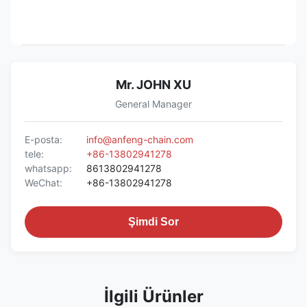
Mr. JOHN XU
General Manager
E-posta:
info@anfeng-chain.com
tele:
+86-13802941278
whatsapp:
8613802941278
WeChat:
+86-13802941278
Şimdi Sor
İlgili Ürünler