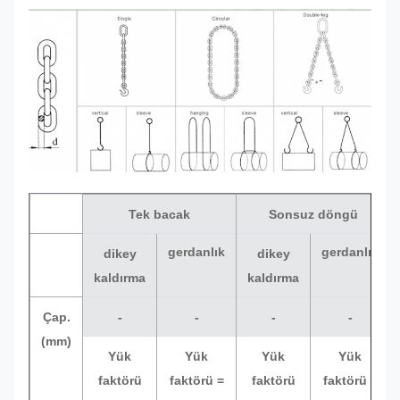
Tek bacak
Sonsuz döngü
gerdanlık
gerdanlık
dikey
dikey
kaldırma
kaldırma
Çap.
-
-
-
-
(mm)
Yük
Yük
Yük
Yük
faktörü
faktörü =
faktörü
faktörü =