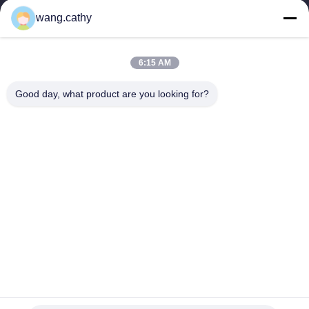
kaldırma ve arma ürünleri ve özel tasarım kaldırma çözümleri
wang.cathy
sunuyoruz.
Hızlı Bağlantılar
6:15 AM
Ev
Ürün:% S
Videolar
Hakkımızda
Good day, what product are you looking for?
Fabrika Turu
Kalite Kontrol
Bize Ulaşın
Haberler
Vakalar
Bize Ulaşın
0086-21-13802941278
0086-21-61766112
info@anfeng-chain.com
Telif hakkı © 2021-2026 Shanghai Anfeng Lifting & Rigging LTD.. Tüm