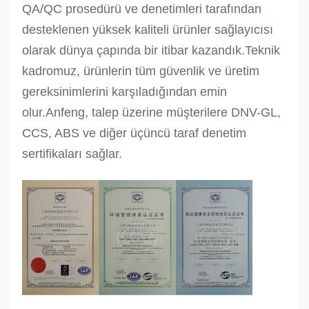
QA/QC prosedürü ve denetimleri tarafından
38
45.3
36.2
181.1
72.4
desteklenen yüksek kaliteli ürünler sağlayıcısı
olarak dünya çapında bir itibar kazandık.
Teknik
42
55.5
44.4
222
88.8
kadromuz, ürünlerin tüm güvenlik ve üretim
gereksinimlerini karşıladığından emin
olur.Anfeng, talep üzerine müşterilere DNV-GL,
CCS, ABS ve diğer üçüncü taraf denetim
sertifikaları sağlar.