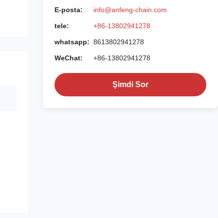
E-posta:
info@anfeng-chain.com
tele:
+86-13802941278
whatsapp:
8613802941278
WeChat:
+86-13802941278
Şimdi Sor