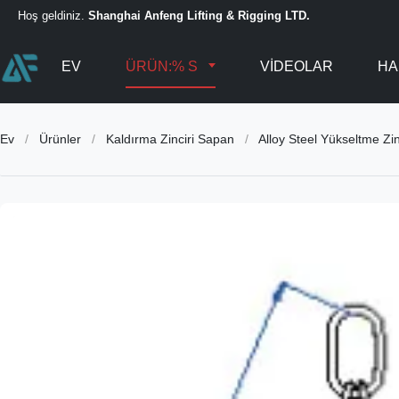
Hoş geldiniz.
Shanghai Anfeng Lifting & Rigging LTD.
EV
ÜRÜN:% S
VIDEOLAR
HA
Ev
/
Ürünler
/
Kaldırma Zinciri Sapan
/
Alloy Steel Yükseltme Zi