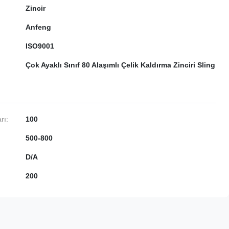
Zincir
Anfeng
ISO9001
Çok Ayaklı Sınıf 80 Alaşımlı Çelik Kaldırma Zinciri Sling
rı:
100
500-800
D/A
200