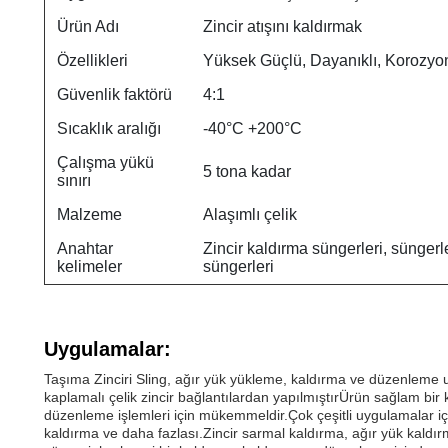
Ürün Adı
Zincir atışını kaldırmak
Özellikleri
Yüksek Güçlü, Dayanıklı, Korozyon
Güvenlik faktörü
4:1
Sıcaklık aralığı
-40°C +200°C
Çalışma yükü
5 tona kadar
sınırı
Malzeme
Alaşımlı çelik
Anahtar
Zincir kaldırma süngerleri, süngerle
kelimeler
süngerleri
Uygulamalar:
Taşıma Zinciri Sling, ağır yük yükleme, kaldırma ve düzenleme u
kaplamalı çelik zincir bağlantılardan yapılmıştırÜrün sağlam bir
düzenleme işlemleri için mükemmeldir.Çok çeşitli uygulamalar içi
kaldırma ve daha fazlası.Zincir sarmal kaldırma, ağır yük kaldırm