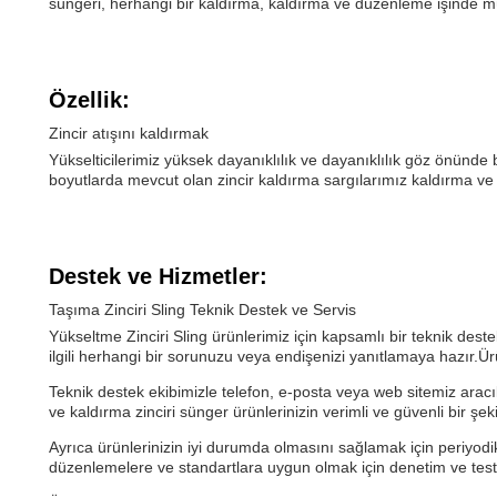
süngeri, herhangi bir kaldırma, kaldırma ve düzenleme işinde
Özellik:
Zincir atışını kaldırmak
Yükselticilerimiz yüksek dayanıklılık ve dayanıklılık göz önünde 
boyutlarda mevcut olan zincir kaldırma sargılarımız kaldırma ve 
Destek ve Hizmetler:
Taşıma Zinciri Sling Teknik Destek ve Servis
Yükseltme Zinciri Sling ürünlerimiz için kapsamlı bir teknik de
ilgili herhangi bir sorunuzu veya endişenizi yanıtlamaya hazır.Ü
Teknik destek ekibimizle telefon, e-posta veya web sitemiz aracılığ
ve kaldırma zinciri sünger ürünlerinizin verimli ve güvenli bir şe
Ayrıca ürünlerinizin iyi durumda olmasını sağlamak için periyodi
düzenlemelere ve standartlara uygun olmak için denetim ve test