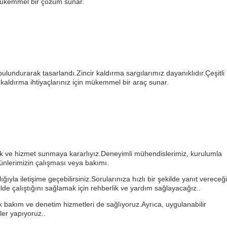
 mükemmel bir çözüm sunar.
bulundurarak tasarlandı.Zincir kaldırma sargılarımız dayanıklıdır.Çeşitli
kaldırma ihtiyaçlarınız için mükemmel bir araç sunar.
stek ve hizmet sunmaya kararlıyız.Deneyimli mühendislerimiz, kurulumla
rünlerimizin çalışması veya bakımı.
ıyla iletişime geçebilirsiniz.Sorularınıza hızlı bir şekilde yanıt vereceğ
kilde çalıştığını sağlamak için rehberlik ve yardım sağlayacağız..
k bakım ve denetim hizmetleri de sağlıyoruz.Ayrıca, uygulanabilir
ler yapıyoruz..