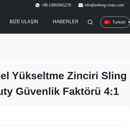
+86-13802941278
info@anfeng-chain.com
BIZE ULAŞIN
HABERLER
Turkish
el Yükseltme Zinciri Sling
ty Güvenlik Faktörü 4:1