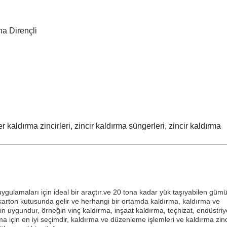
a Dirençli
r kaldırma zincirleri, zincir kaldırma süngerleri, zincir kaldırma
ygulamaları için ideal bir araçtır.ve 20 tona kadar yük taşıyabilen güm
 karton kutusunda gelir ve herhangi bir ortamda kaldırma, kaldırma ve
n uygundur, örneğin vinç kaldırma, inşaat kaldırma, teçhizat, endüstriy
a için en iyi seçimdir, kaldırma ve düzenleme işlemleri ve kaldırma zinc