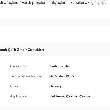
 araçlardır.Farklı projelerin ihtiyaçlarını karşılamak için çeşitli
ımlı Çelik Zincir Çubukları
Packaging:
Karton kutu
Temperature Range:
-40°c ila +200°c
Color:
Gümüş
Application:
Kaldırma, Çekme, Çekme