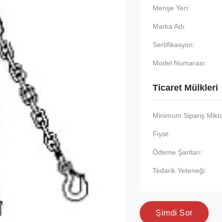
Menşe Yeri:
Marka Adı:
Sertifikasyon:
Model Numarası:
Ticaret Mülkleri
Minimum Sipariş Mikta
Fiyat:
Ödeme Şartları:
Tedarik Yeteneği:
Ş
i
m
d
i
S
o
r