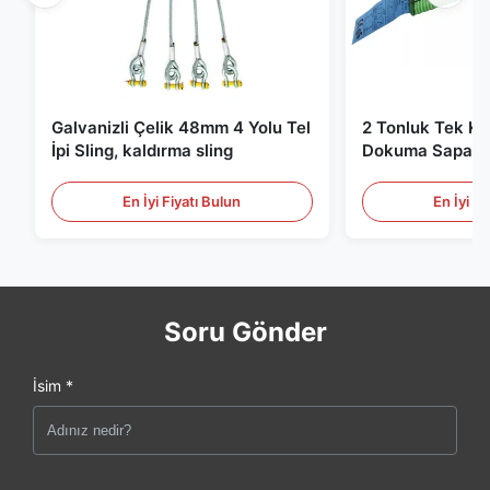
Galvanizli Çelik 48mm 4 Yolu Tel
2 Tonluk Tek Kat
İpi Sling, kaldırma sling
Dokuma Sapan, 
Kaldırma Sapanl
En İyi Fiyatı Bulun
En İyi Fi
Soru Gönder
İsim *