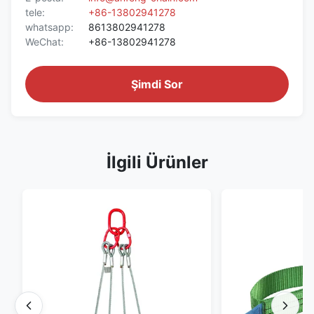
tele:
+86-13802941278
whatsapp:
8613802941278
WeChat:
+86-13802941278
Şimdi Sor
İlgili Ürünler