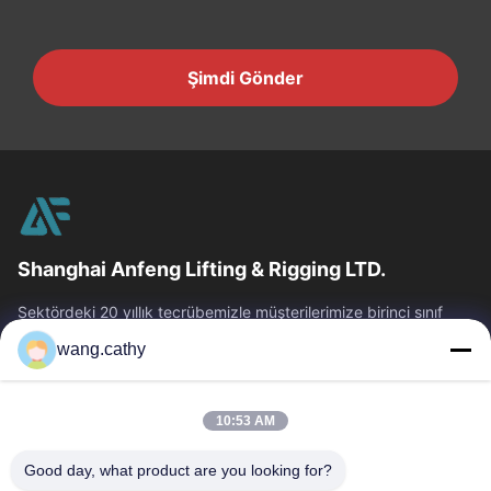
Şimdi Gönder
Shanghai Anfeng Lifting & Rigging LTD.
Sektördeki 20 yıllık tecrübemizle müşterilerimize birinci sınıf
kaldırma ve arma ürünleri ve özel tasarım kaldırma çözümleri
wang.cathy
sunuyoruz.
Hızlı Bağlantılar
10:53 AM
Ev
Ürün:% S
Videolar
Hakkımızda
Good day, what product are you looking for?