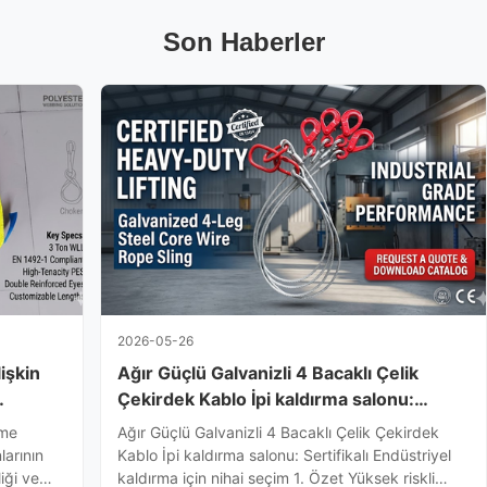
Son Haberler
2026-05-26
işkin
Ağır Güçlü Galvanizli 4 Bacaklı Çelik
Çekirdek Kablo İpi kaldırma salonu:
yel
Sertifikalı Endüstriyel kaldırma için nihai
eme
Ağır Güçlü Galvanizli 4 Bacaklı Çelik Çekirdek
seçim
larının
Kablo İpi kaldırma salonu: Sertifikalı Endüstriyel
iği ve
kaldırma için nihai seçim 1. Özet Yüksek riskli