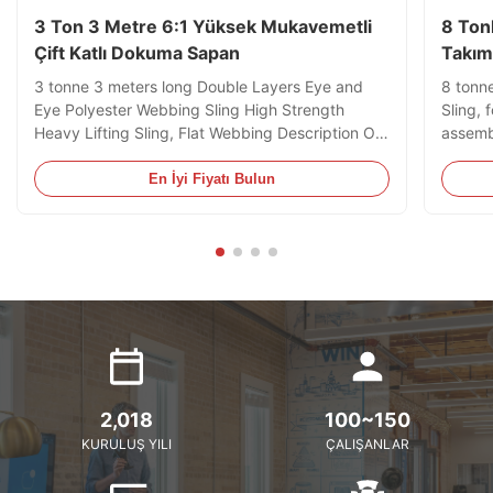
3 Ton 3 Metre 6:1 Yüksek Mukavemetli
8 Ton
Çift Katlı Dokuma Sapan
Takım
3 tonne 3 meters long Double Layers Eye and
8 tonn
Eye Polyester Webbing Sling High Strength
Sling, 
Heavy Lifting Sling, Flat Webbing Description Our
assembl
Double Layers Eye and Eye Webbing Slings are
Contain
manufactured and supplied in accordance to EN
mainly 
En İyi Fiyatı Bulun
1492-1:2000, AS 1353.1-1997 or JB/T 8521-
much di
2007 Standards which stipulates ...
only be
2,018
100~150
KURULUŞ YILI
ÇALIŞANLAR