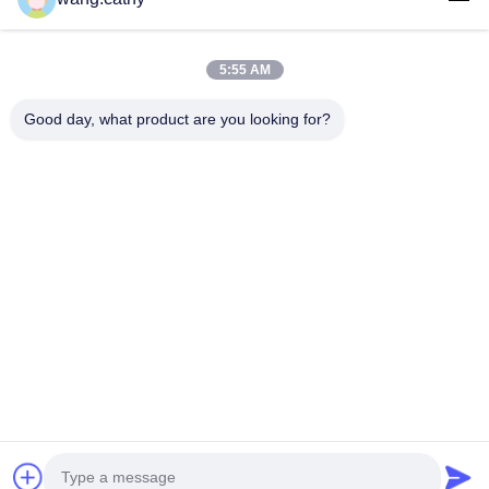
sunuyoruz.
Hızlı Bağlantılar
5:55 AM
Ev
Ürün:% S
Videolar
Hakkımızda
Good day, what product are you looking for?
Fabrika Turu
Kalite Kontrol
Bize Ulaşın
Haberler
Vakalar
Bize Ulaşın
+86-21-13802941278
+86-21-61766112
info@anfeng-chain.com
Telif hakkı © 2021-2026 Shanghai Anfeng Lifting & Rigging LTD.. Tüm
haklar saklıdır.