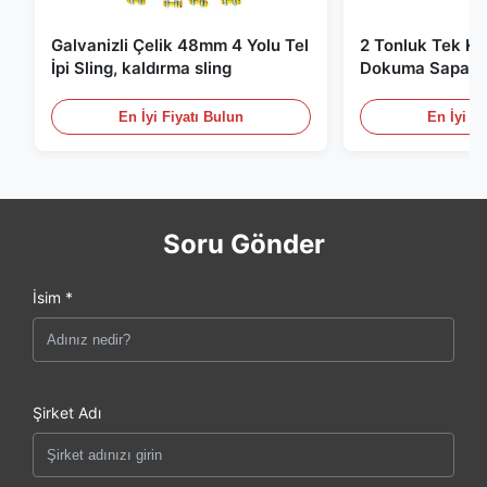
Galvanizli Çelik 48mm 4 Yolu Tel
2 Tonluk Tek Kat
İpi Sling, kaldırma sling
Dokuma Sapan, 
Kaldırma Sapanl
En İyi Fiyatı Bulun
En İyi Fi
Soru Gönder
İsim *
Şirket Adı