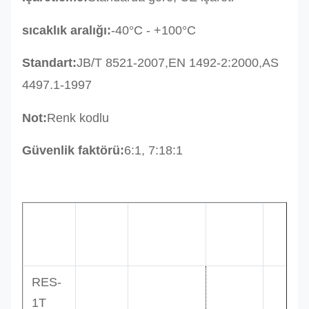
sıcaklık aralığı:
-40°C - +100°C
Standart:
JB/T 8521-2007
,
EN 1492-2:2000
,
AS
4497.1-1997
Not:
Renk kodlu
Güvenlik faktörü:
6:1, 7:18:1
W.L.L.
Çapraz
Min.uz
kod
Renk
Tonlar
mm
m
RES-
1T