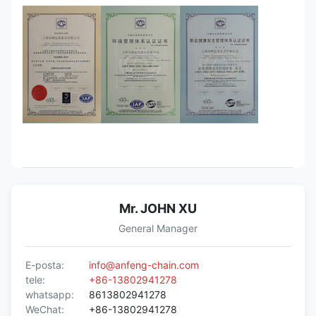
Mr. JOHN XU
General Manager
E-posta:
info@anfeng-chain.com
tele:
+86-13802941278
whatsapp:
8613802941278
WeChat:
+86-13802941278