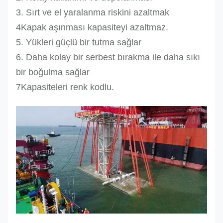
12
portakal
53
2.
3. Sırt ve el yaralanma riskini azaltmak
RES-
4Kapak aşınması kapasiteyi azaltmaz.
12T
5. Yükleri güçlü bir tutma sağlar
RES-
6. Daha kolay bir serbest bırakma ile daha sıkı
15T
bir boğulma sağlar
15
portakal
60
2.
RES-
7Kapasiteleri renk kodlu.
20
portakal
70
2.
20T
30
portakal
86
2.
RES-
30T
RES-
50T
50
portakal
119
2.
RES-
100
portakal
140
2.
100T
300
portakal
280
2.
RES-