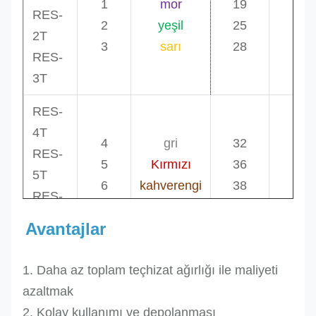
1
mor
19
0.
RES-
2
yeşil
25
0.
2T
3
sarı
28
0.
RES-
3T
RES-
4T
4
gri
32
0.
RES-
5
Kırmızı
36
0.
5T
6
kahverengi
38
1.
RES-
6T
Avantajlar
RES-
1. Daha az toplam teçhizat ağırlığı ile maliyeti
8T
8
Mavi
43
1.
azaltmak
RES-
10
portakal
48
2.
2. Kolay kullanımı ve depolanması
10T