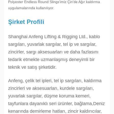
300T
Polyester Endless Round Slings'imiz Çin'de Ağır kaldırma
uygulamalarında kullanılıyor.
RES-
500T
Şirket Profili
500
portakal
350
2.
RES-
800
portakal
426
2.
800T
Shanghai Anfeng Lifting & Rigging Ltd., kablo
1000
portakal
476
3.
RES-
sargıları, yuvarlak sargılar, tel ip ve sargılar,
1000T
zincirler, sargı aksesuarları ve daha fazlasını
tedarik etmekte uzmanlaşmış deneyimli bir
Diğer boyutlar talep üzerine üretilebilir.
teknik ve satış şirketidir.
Anfeng, çelik tel ipleri, tel ip sargıları, kaldırma
zincirleri ve aksesuarları, kurdele sargıları,
yuvarlak sargılar, düşme koruma kemeri,
tayfunlara dayanıklı seri ürünler, bağlama,Deniz
kenarında demirleme hatları, zincir kaldırıcılar,