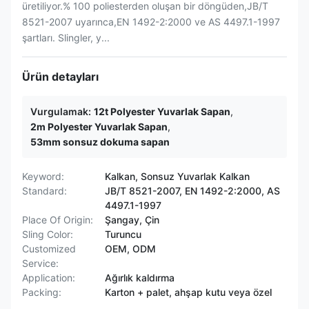
üretiliyor.% 100 poliesterden oluşan bir döngüden,JB/T
8521-2007 uyarınca,EN 1492-2:2000 ve AS 4497.1-1997
şartları. Slingler, y...
Ürün detayları
Vurgulamak:
12t Polyester Yuvarlak Sapan
,
2m Polyester Yuvarlak Sapan
,
53mm sonsuz dokuma sapan
Keyword:
Kalkan, Sonsuz Yuvarlak Kalkan
Standard:
JB/T 8521-2007, EN 1492-2:2000, AS
4497.1-1997
Place Of Origin:
Şangay, Çin
Sling Color:
Turuncu
Customized
OEM, ODM
Service:
Application:
Ağırlık kaldırma
Packing:
Karton + palet, ahşap kutu veya özel