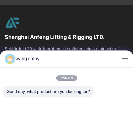
Shanghai Anfeng Lifting & Rigging LTD.
Sektördeki 20 yıllık tecrübemizle müşterilerimize birinci sınıf
kaldırma ve arma ürünleri ve özel tasarım kaldırma çözümleri
wang.cathy
sunuyoruz.
Hızlı Bağlantılar
3:56 AM
Ev
Ürün:% S
Videolar
Hakkımızda
Good day, what product are you looking for?
Fabrika Turu
Kalite Kontrol
Bize Ulaşın
Haberler
Vakalar
Bize Ulaşın