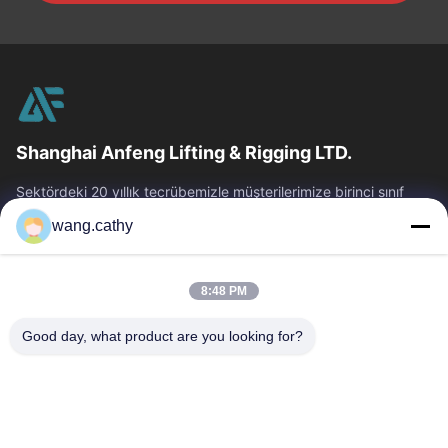
Shanghai Anfeng Lifting & Rigging LTD.
Sektördeki 20 yıllık tecrübemizle müşterilerimize birinci sınıf
kaldırma ve arma ürünleri ve özel tasarım kaldırma çözümleri
wang.cathy
sunuyoruz.
Hızlı Bağlantılar
8:48 PM
Ev
Ürün:% S
Videolar
Hakkımızda
Good day, what product are you looking for?
Fabrika Turu
Kalite Kontrol
Bize Ulaşın
Haberler
Vakalar
Bize Ulaşın