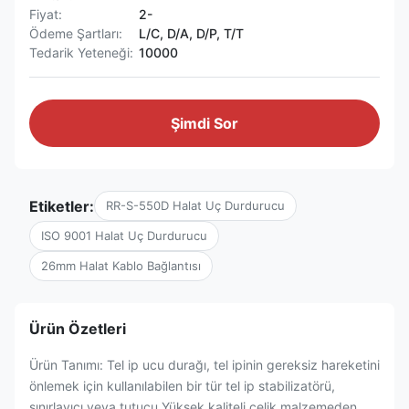
Fiyat:
2-
Ödeme Şartları:
L/C, D/A, D/P, T/T
Tedarik Yeteneği:
10000
Şimdi Sor
Etiketler:
RR-S-550D Halat Uç Durdurucu
ISO 9001 Halat Uç Durdurucu
26mm Halat Kablo Bağlantısı
Ürün Özetleri
Ürün Tanımı: Tel ip ucu durağı, tel ipinin gereksiz hareketini
önlemek için kullanılabilen bir tür tel ip stabilizatörü,
sınırlayıcı veya tutucu.Yüksek kaliteli çelik malzemeden