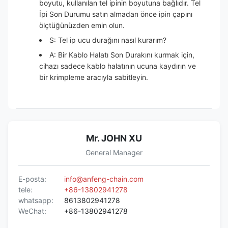
boyutu, kullanılan tel ipinin boyutuna bağlıdır. Tel
İpi Son Durumu satın almadan önce ipin çapını
ölçtüğünüzden emin olun.
S: Tel ip ucu durağını nasıl kurarım?
A: Bir Kablo Halatı Son Durakını kurmak için,
cihazı sadece kablo halatının ucuna kaydırın ve
bir krimpleme aracıyla sabitleyin.
Mr. JOHN XU
General Manager
E-posta:
info@anfeng-chain.com
tele:
+86-13802941278
whatsapp:
8613802941278
WeChat:
+86-13802941278