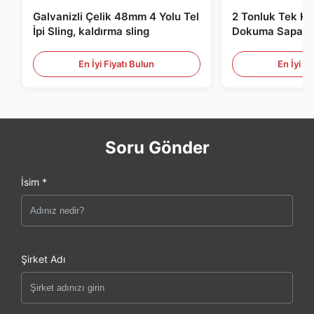
Galvanizli Çelik 48mm 4 Yolu Tel
2 Tonluk Tek Kat
İpi Sling, kaldırma sling
Dokuma Sapan, 
Kaldırma Sapanl
En İyi Fiyatı Bulun
En İyi Fi
Soru Gönder
İsim *
Şirket Adı