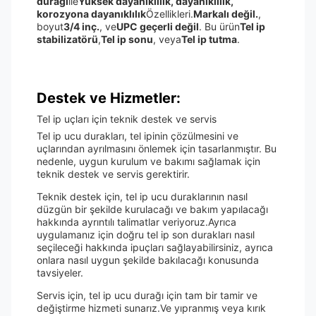
durağı
ile
Yüksek dayanıklılık, dayanıklılık,
korozyona dayanıklılık
Özellikleri.
Markalı değil.
,
boyut
3/4 inç.
, ve
UPC geçerli değil
. Bu ürün
Tel ip
stabilizatörü
,
Tel ip sonu
, veya
Tel ip tutma
.
Destek ve Hizmetler:
Tel ip uçları için teknik destek ve servis
Tel ip ucu durakları, tel ipinin çözülmesini ve
uçlarından ayrılmasını önlemek için tasarlanmıştır. Bu
nedenle, uygun kurulum ve bakımı sağlamak için
teknik destek ve servis gerektirir.
Teknik destek için, tel ip ucu duraklarının nasıl
düzgün bir şekilde kurulacağı ve bakım yapılacağı
hakkında ayrıntılı talimatlar veriyoruz.Ayrıca
uygulamanız için doğru tel ip son durakları nasıl
seçileceği hakkında ipuçları sağlayabilirsiniz, ayrıca
onlara nasıl uygun şekilde bakılacağı konusunda
tavsiyeler.
Servis için, tel ip ucu durağı için tam bir tamir ve
değiştirme hizmeti sunarız.Ve yıpranmış veya kırık